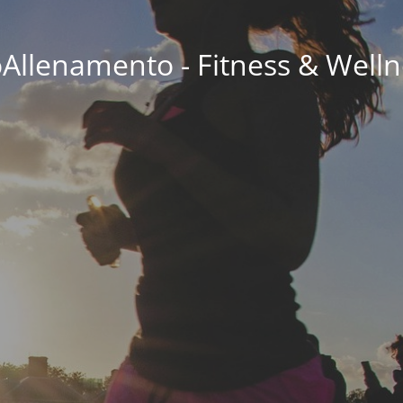
oAllenamento - Fitness & Welln