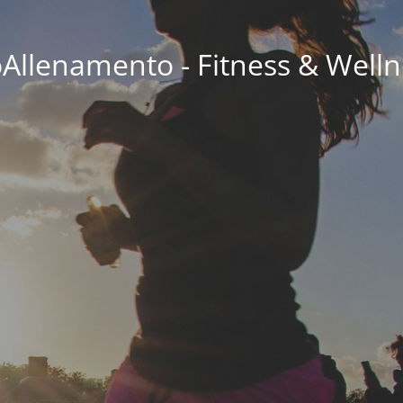
oAllenamento - Fitness & Welln