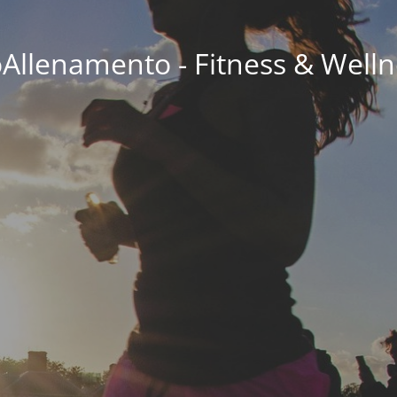
oAllenamento - Fitness & Welln