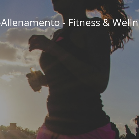
oAllenamento - Fitness & Welln