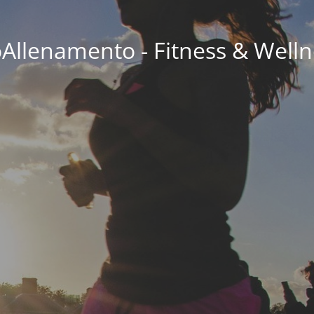
oAllenamento - Fitness & Welln