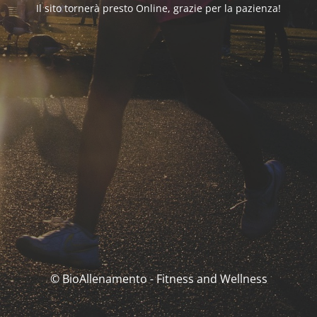
Il sito tornerà presto Online, grazie per la pazienza!
© BioAllenamento - Fitness and Wellness