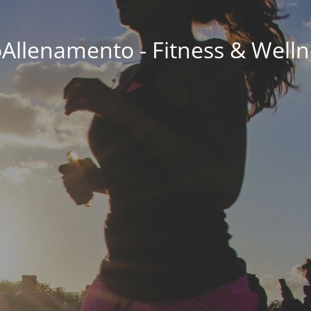
oAllenamento - Fitness & Welln