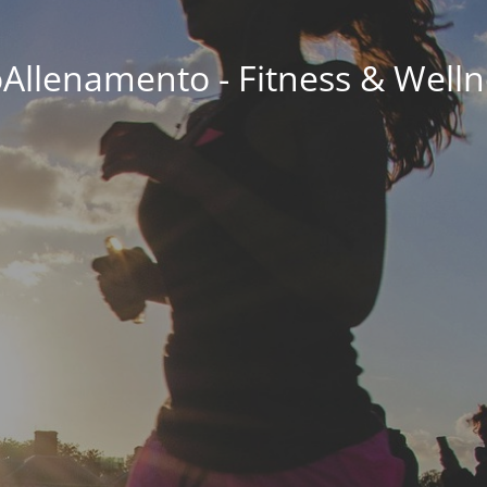
oAllenamento - Fitness & Welln