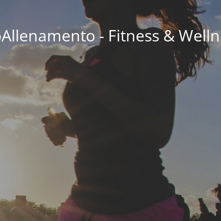
oAllenamento - Fitness & Welln