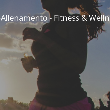
oAllenamento - Fitness & Welln