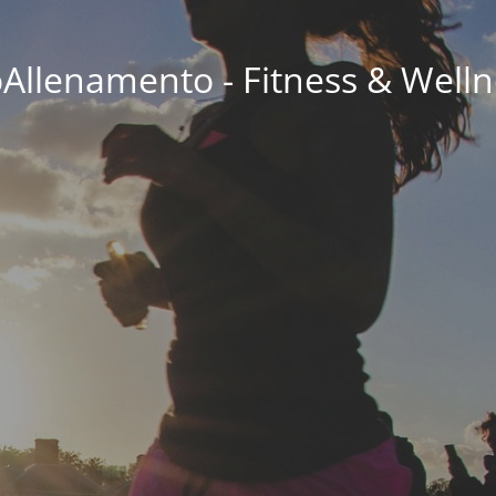
oAllenamento - Fitness & Welln