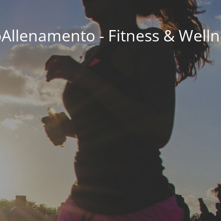
oAllenamento - Fitness & Welln