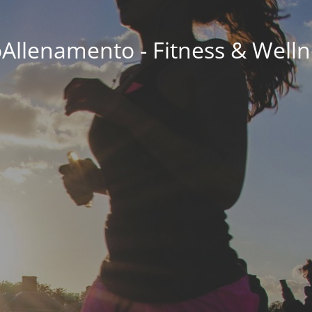
oAllenamento - Fitness & Welln