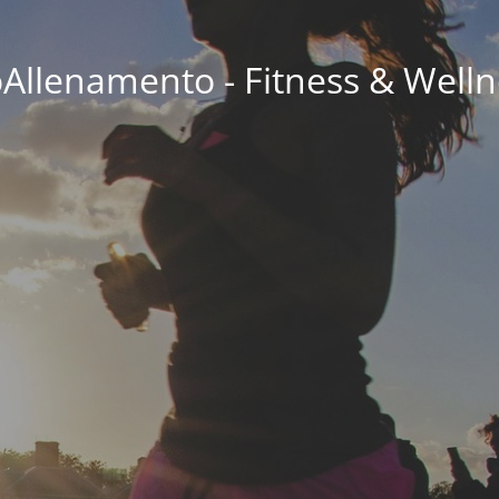
oAllenamento - Fitness & Welln