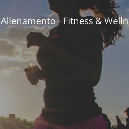
oAllenamento - Fitness & Welln