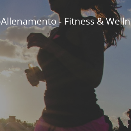
oAllenamento - Fitness & Welln