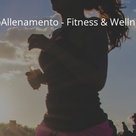
oAllenamento - Fitness & Welln