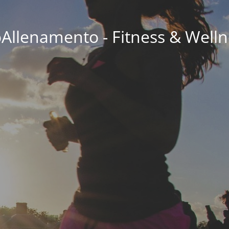
oAllenamento - Fitness & Welln