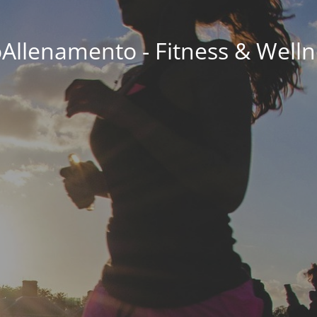
oAllenamento - Fitness & Welln