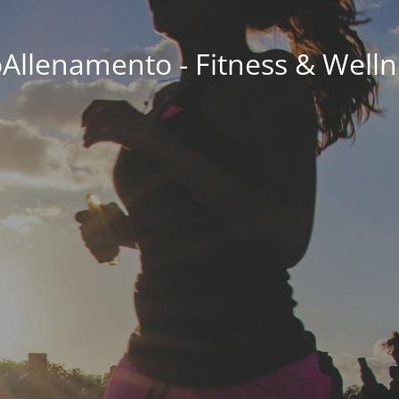
oAllenamento - Fitness & Welln