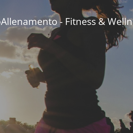
oAllenamento - Fitness & Welln