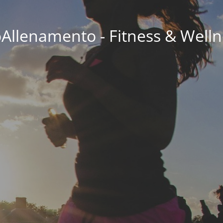
oAllenamento - Fitness & Welln