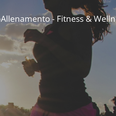
oAllenamento - Fitness & Welln