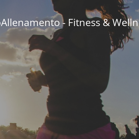
oAllenamento - Fitness & Welln