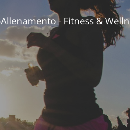
oAllenamento - Fitness & Welln