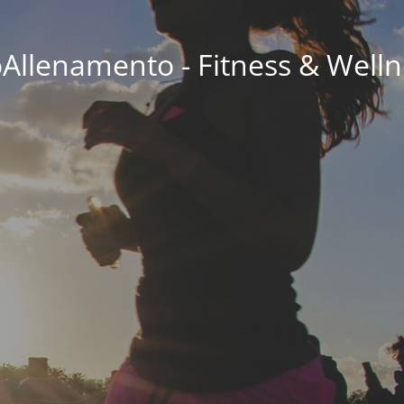
oAllenamento - Fitness & Welln