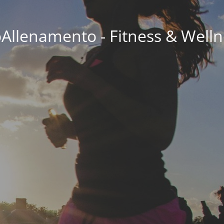
oAllenamento - Fitness & Welln