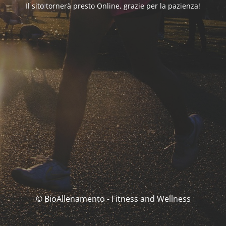
Il sito tornerà presto Online, grazie per la pazienza!
© BioAllenamento - Fitness and Wellness