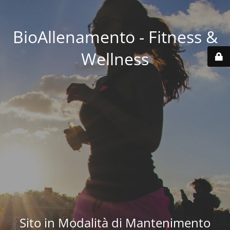
BioAllenamento - Fitness &
Wellness
Sito in Modalità di Mantenimento