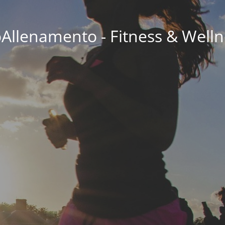
oAllenamento - Fitness & Welln