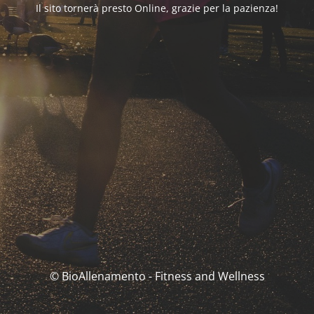
Il sito tornerà presto Online, grazie per la pazienza!
© BioAllenamento - Fitness and Wellness