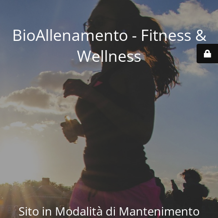
BioAllenamento - Fitness &
Wellness
Sito in Modalità di Mantenimento